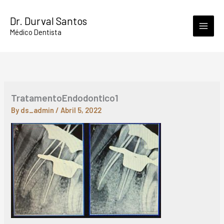
Skip
Dr. Durval Santos
to
Médico Dentista
content
TratamentoEndodontico1
By
ds_admin
/
Abril 5, 2022