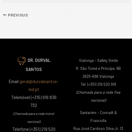
PREVIOUS
DR. DURVAL
Vialonga – Safety Smile
R. São Tomé e Príncipe, 8B
SANTOS
2625-696 Vialonga
Email
geral@durvalsantos-
Tel. (+351) 219 520 919
md.pt
(Chamada para a rede fixa
Telemóvel (+315) 916 836
nacional)
732
Santarém – Conradt &
(Chamada para a rede móvel
Frascolla
nacional)
Rua José Cardoso Silva Jr, 13
Telefone (+351) 219 520