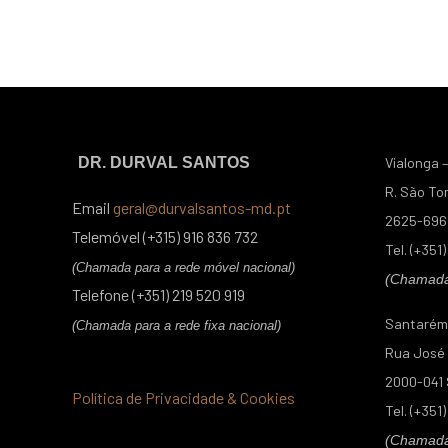
DR. DURVAL SANTOS
Vialonga –
R. São To
Email
geral@durvalsantos-md.pt
2625-696 
Telemóvel (+315) 916 836 732
Tel. (+351
(Chamada para a rede móvel nacional)
(Chamada 
Telefone (+351) 219 520 919
Santarém 
(Chamada para a rede fixa nacional)
Rua José C
2000-041
Política de Privacidade & Cookies
Tel. (+351
(Chamada 