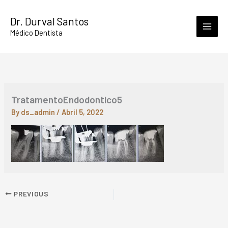
Skip
Dr. Durval Santos
to
Médico Dentista
content
TratamentoEndodontico5
By
ds_admin
/
Abril 5, 2022
PREVIOUS