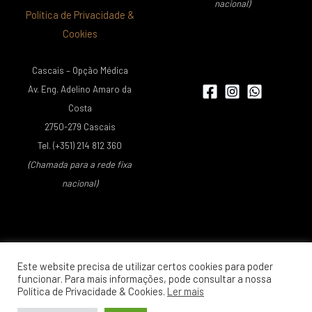
nacional)
Política de Privacidade &
Cookies
Cascais – Opção Médica
Av. Eng. Adelino Amaro da
Costa
2750-279 Cascais
Tel. (+351) 214 812 360
(Chamada para a rede fixa
nacional)
Este website precisa de utilizar certos cookies para poder
funcionar. Para mais informações, pode consultar a nossa
Política de Privacidade & Cookies.
Ler mais
Copyright © 2026 Dr. Durval Santos | Photos
Unsplash
| Web
development
Susad-Design