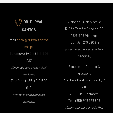
DR. DURVAL
Vialonga – Safety Smile
R. São Tomé e Príncipe, 8B
SANTOS
2625-696 Vialonga
Email
geral@durvalsantos-
Tel. (+351) 219 520 919
md.pt
(Chamada para a rede fixa
Telemóvel (+315) 916 836
nacional)
732
Santarém – Conradt &
(Chamada para a rede móvel
Frascolla
nacional)
Rua José Cardoso Silva Jr, 13
Telefone (+351) 219 520
– 1F
919
2000-041 Santarém
(Chamada para a rede fixa
Tel. (+351) 243 333 895
nacional)
(Chamada para a rede fixa