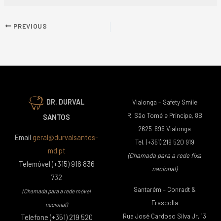
PREVIOUS
DR. DURVAL
Vialonga – Safety Smile
R. São Tomé e Príncipe, 8B
SANTOS
2625-696 Vialonga
Email
geral@durvalsantos-
Tel. (+351) 219 520 919
md.pt
(Chamada para a rede fixa
Telemóvel (+315) 916 836
nacional)
732
Santarém – Conradt &
(Chamada para a rede móvel
Frascolla
nacional)
Rua José Cardoso Silva Jr, 13
Telefone (+351) 219 520