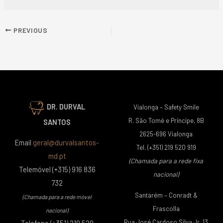
PREVIOUS
DR. DURVAL
Vialonga – Safety Smile
R. São Tomé e Príncipe, 8B
SANTOS
2625-696 Vialonga
Email
geral@durvalsantos-
Tel. (+351) 219 520 919
md.pt
(Chamada para a rede fixa
Telemóvel (+315) 916 836
nacional)
732
Santarém – Conradt &
(Chamada para a rede móvel
Frascolla
nacional)
Rua José Cardoso Silva Jr, 13