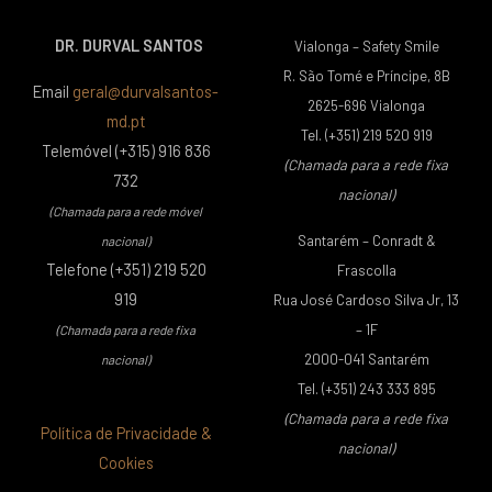
DR. DURVAL SANTOS
Vialonga – Safety Smile
R. São Tomé e Príncipe, 8B
Email
geral@durvalsantos-
2625-696 Vialonga
md.pt
Tel. (+351) 219 520 919
Telemóvel (+315) 916 836
(Chamada para a rede fixa
732
nacional)
(Chamada para a rede móvel
Santarém – Conradt &
nacional)
Telefone (+351) 219 520
Frascolla
919
Rua José Cardoso Silva Jr, 13
– 1F
(Chamada para a rede fixa
2000-041 Santarém
nacional)
Tel. (+351) 243 333 895
(Chamada para a rede fixa
Política de Privacidade &
nacional)
Cookies