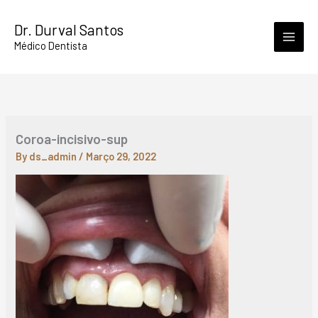
Skip
Dr. Durval Santos
to
Médico Dentista
content
Coroa-incisivo-sup
By
ds_admin
/
Março 29, 2022