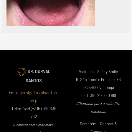
DR. DURVAL
Vialonga – Safety Smile
R. São Tomé e Príncipe, 8B
SANTOS
2625-696 Vialonga
Email
geral@durvalsantos-
Tel. (+351) 219 520 919
md.pt
(Chamada para a rede fixa
Telemóvel (+315) 916 836
nacional)
732
Santarém – Conradt &
(Chamada para a rede móvel
Frascolla