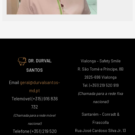
DR. DURVAL
Vialonga – Safety Smile
R. São Tomé e Príncipe, 8B
SANTOS
2625-696 Vialonga
Email
geral@durvalsantos-
Tel. (+351) 219 520 919
md.pt
(Chamada para a rede fixa
Telemóvel (+315) 916 836
nacional)
732
Santarém – Conradt &
(Chamada para a rede móvel
Frascolla
nacional)
Rua José Cardoso Silva Jr, 13
Telefone (+351) 219 520