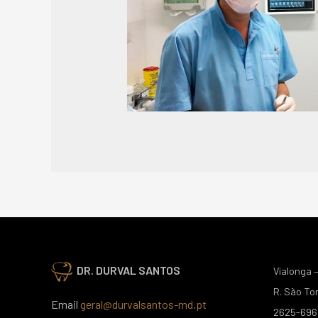
DR. DURVAL SANTOS
Vialonga –
R. São To
Email
geral@durvalsantos-md.pt
2625-696 