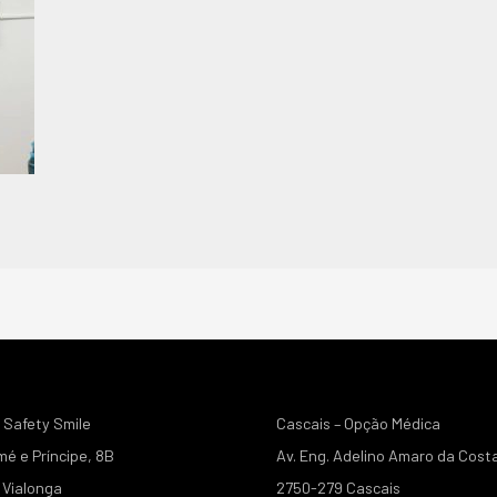
 Safety Smile
Cascais – Opção Médica
mé e Príncipe, 8B
Av. Eng. Adelino Amaro da Cost
Vialonga
2750-279 Cascais