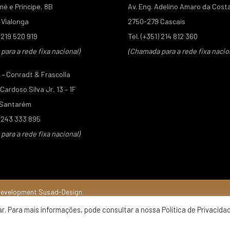
mé e Príncipe, 8B
Av. Eng. Adelino Amaro da Cost
Vialonga
2750-279 Cascais
) 219 520 919
Tel. (+351) 214 812 360
ara a rede fixa nacional)
(Chamada para a rede fixa nacio
– Conradt & Frascolla
ardoso Silva Jr, 13 – 1F
 Santarém
) 243 333 895
ara a rede fixa nacional)
development
Susad-Design
ar. Para mais informações, pode consultar a nossa Política de Privacida