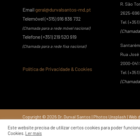
R. São To
Email
geral@durvalsantos-md.pt
2625-696 
Telemóvel (+315) 916 836 732
Tel. (+351
(Chamada para a rede móvel nacional)
(Chamada p
Telefone (+351) 219 520 919
Santarém 
(Chamada para a rede fixa nacional)
Rua José C
2000-041
Política de Privacidade & Cookies
Tel. (+351
(Chamada p
Copyright © 2026 Dr. Durval Santos | Photos
Unsplash
| Web 
Este website precisa de utilizar certos cookies para poder funcion
Cookies.
Ler mais