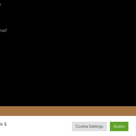
a
nal)
de &
Cookie Settings
Aceito