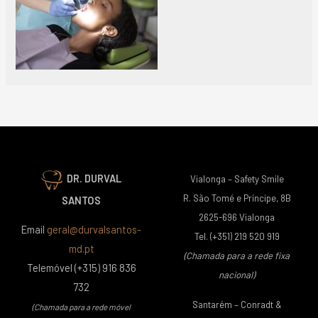
DR. DURVAL
Vialonga – Safety Smile
R. São Tomé e Príncipe, 8B
SANTOS
2625-696 Vialonga
Email
geral@durvalsantos-
Tel. (+351) 219 520 919
md.pt
(Chamada para a rede fixa
Telemóvel (+315) 916 836
nacional)
732
Santarém – Conradt &
(Chamada para a rede móvel