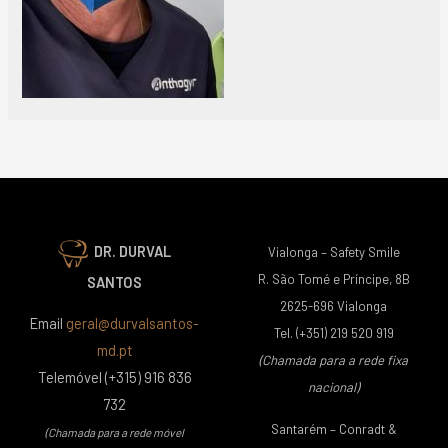
DR. DURVAL
Vialonga – Safety Smile
R. São Tomé e Príncipe, 8B
SANTOS
2625-696 Vialonga
Email
geral@durvalsantos-
Tel. (+351) 219 520 919
md.pt
(Chamada para a rede fixa
Telemóvel (+315) 916 836
nacional)
732
Santarém – Conradt &
(Chamada para a rede móvel