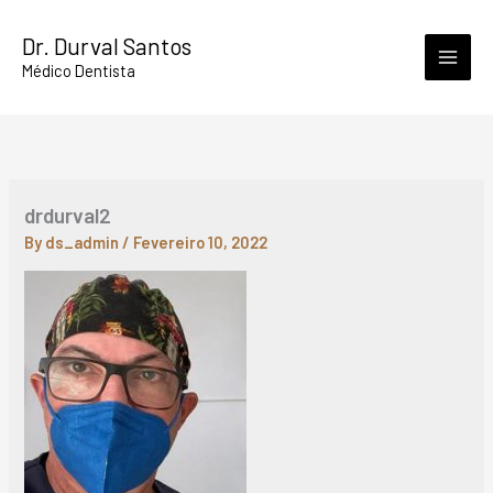
Skip
Dr. Durval Santos
to
Médico Dentista
content
drdurval2
By
ds_admin
/
Fevereiro 10, 2022