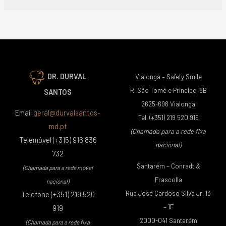
DR. DURVAL
Vialonga – Safety Smile
R. São Tomé e Príncipe, 8B
SANTOS
2625-696 Vialonga
Email
geral@durvalsantos-
Tel. (+351) 219 520 919
md.pt
(Chamada para a rede fixa
Telemóvel (+315) 916 836
nacional)
732
Santarém – Conradt &
(Chamada para a rede móvel
Frascolla
nacional)
Rua José Cardoso Silva Jr, 13
Telefone (+351) 219 520
– 1F
919
2000-041 Santarém
(Chamada para a rede fixa