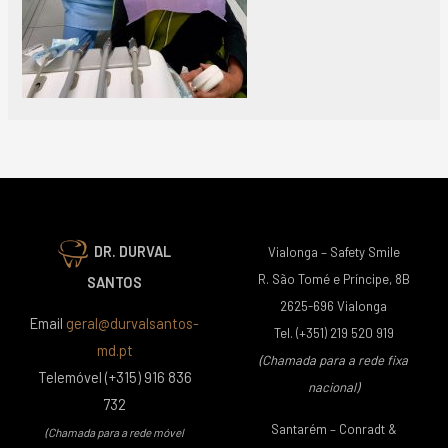
DR. DURVAL
Vialonga – Safety Smile
R. São Tomé e Príncipe, 8B
SANTOS
2625-696 Vialonga
Email
geral@durvalsantos-
Tel. (+351) 219 520 919
md.pt
(Chamada para a rede fixa
Telemóvel (+315) 916 836
nacional)
732
Santarém – Conradt &
(Chamada para a rede móvel