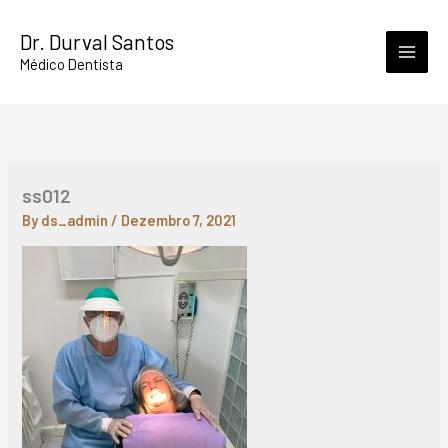
Skip
Dr. Durval Santos
to
Médico Dentista
content
ss012
By
ds_admin
/
Dezembro 7, 2021