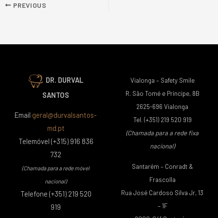
PREVIOUS
DR. DURVAL
Vialonga – Safety Smile
R. São Tomé e Príncipe, 8B
SANTOS
2625-696 Vialonga
Email
geral@durvalsantos-
Tel. (+351) 219 520 919
md.pt
(Chamada para a rede fixa
Telemóvel (+315) 916 836
nacional)
732
Santarém – Conradt &
(Chamada para a rede móvel
Frascolla
nacional)
Rua José Cardoso Silva Jr, 13
Telefone (+351) 219 520
– 1F
919