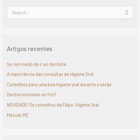
S
e
a
r
c
h
Artigos recentes
f
o
r
Se tem medo de ir ao dentista…
:
A importância das consultas de Higiene Oral
Conselhos para uma boa higiene oral durante o verão
Dentes sensíveis ao frio?
NOVIDADE! Os conselhos da Filipa: Higiene Oral
Método MZ