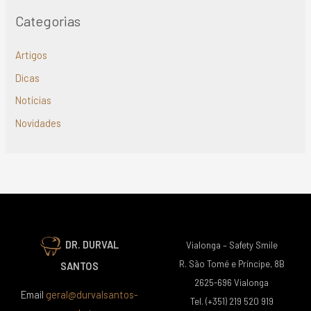
Categorias
Artigos
Dicas
Notícias
Novidades
DR. DURVAL
Vialonga – Safety Smile
R. São Tomé e Príncipe, 8B
SANTOS
2625-696 Vialonga
Email
geral@durvalsantos-
Tel. (+351) 219 520 919