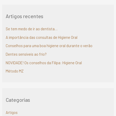
r
c
h
Artigos recentes
f
o
r
Se tem medo de ir ao dentista…
:
A importância das consultas de Higiene Oral
Conselhos para uma boa higiene oral durante o verão
Dentes sensíveis ao frio?
NOVIDADE! Os conselhos da Filipa: Higiene Oral
Método MZ
Categorias
Artigos