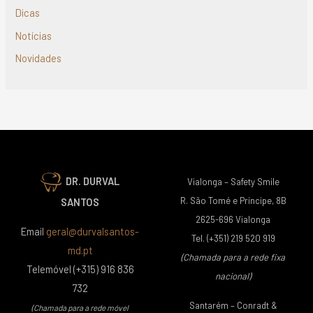
Dicas
Notícias
Novidades
DR. DURVAL
Vialonga – Safety Smile
R. São Tomé e Príncipe, 8B
SANTOS
2625-696 Vialonga
Email
geral@durvalsantos-
Tel. (+351) 219 520 919
md.pt
(Chamada para a rede fixa
Telemóvel (+315) 916 836
nacional)
732
Santarém – Conradt &
(Chamada para a rede móvel