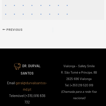
PREVIOUS
DR. DURVAL
Vialonga – Safety Smile
R. São Tomé e Príncipe, 8B
SANTOS
2625-696 Vialonga
Email
geral@durvalsantos-
Tel. (+351) 219 520 919
md.pt
(Chamada para a rede fixa
Telemóvel (+315) 916 836
nacional)
732