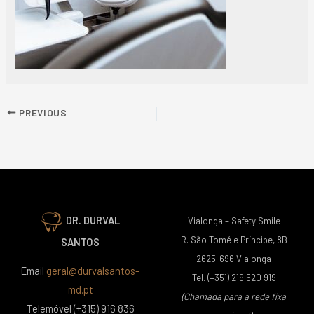
PREVIOUS
DR. DURVAL
Vialonga – Safety Smile
R. São Tomé e Príncipe, 8B
SANTOS
2625-696 Vialonga
Email
geral@durvalsantos-
Tel. (+351) 219 520 919
md.pt
(Chamada para a rede fixa
Telemóvel (+315) 916 836