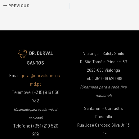
PREVIOUS
DR. DURVAL
Vialonga – Safety Smile
R. São Tomé e Príncipe, 8B
SANTOS
2625-696 Vialonga
Email
geral@durvalsantos-
Tel. (+351) 219 520 919
md.pt
(Chamada para a rede fixa
Telemóvel (+315) 916 836
nacional)
732
Santarém – Conradt &
(Chamada para a rede móvel
Frascolla
nacional)
Rua José Cardoso Silva Jr, 13
Telefone (+351) 219 520
– 1F
919