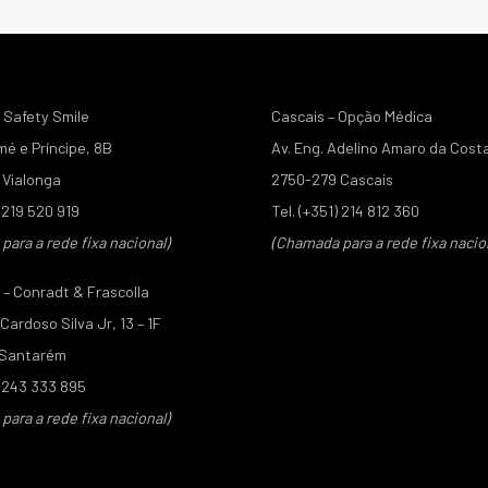
 Safety Smile
Cascais – Opção Médica
mé e Príncipe, 8B
Av. Eng. Adelino Amaro da Cost
Vialonga
2750-279 Cascais
) 219 520 919
Tel. (+351) 214 812 360
ara a rede fixa nacional)
(Chamada para a rede fixa nacio
– Conradt & Frascolla
ardoso Silva Jr, 13 – 1F
 Santarém
) 243 333 895
ara a rede fixa nacional)