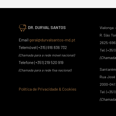
DR. DURVAL SANTOS
Vialonga –
R. São To
Email
geral@durvalsantos-md.pt
2625-696 
Telemóvel (+315) 916 836 732
Tel. (+351
(Chamada para a rede móvel nacional)
(Chamada p
Telefone (+351) 219 520 919
Santarém 
(Chamada para a rede fixa nacional)
Rua José C
2000-041
Política de Privacidade & Cookies
Tel. (+351
(Chamada p