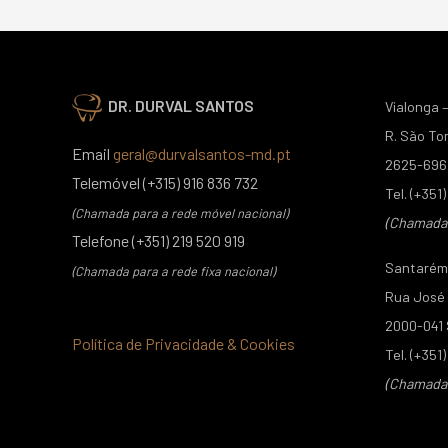
DR. DURVAL SANTOS
Vialonga –
R. São To
Email
geral@durvalsantos-md.pt
2625-696 
Telemóvel (+315) 916 836 732
Tel. (+351
(Chamada para a rede móvel nacional)
(Chamada p
Telefone (+351) 219 520 919
Santarém 
(Chamada para a rede fixa nacional)
Rua José C
2000-041
Política de Privacidade & Cookies
Tel. (+351
(Chamada p