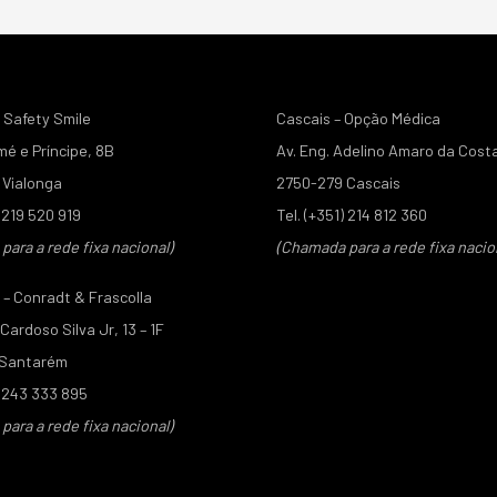
 Safety Smile
Cascais – Opção Médica
mé e Príncipe, 8B
Av. Eng. Adelino Amaro da Cost
Vialonga
2750-279 Cascais
) 219 520 919
Tel. (+351) 214 812 360
ara a rede fixa nacional)
(Chamada para a rede fixa nacio
– Conradt & Frascolla
ardoso Silva Jr, 13 – 1F
 Santarém
) 243 333 895
ara a rede fixa nacional)