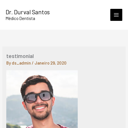
Skip
Dr. Durval Santos
to
Médico Dentista
content
testimonial
By
ds_admin
/
Janeiro 29, 2020