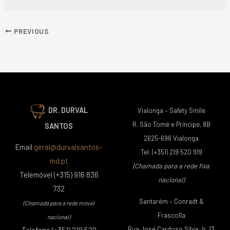
PREVIOUS
DR. DURVAL
Vialonga – Safety Smile
R. São Tomé e Príncipe, 8B
SANTOS
2625-696 Vialonga
Email
geral@durvalsantos-
Tel. (+351) 219 520 919
md.pt
(Chamada para a rede fixa
Telemóvel (+315) 916 836
nacional)
732
Santarém – Conradt &
(Chamada para a rede móvel
Frascolla
nacional)
Rua José Cardoso Silva Jr, 13