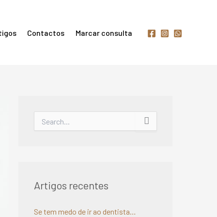
tigos
Contactos
Marcar consulta
S
e
a
r
c
h
f
Artigos recentes
o
r
:
Se tem medo de ir ao dentista…