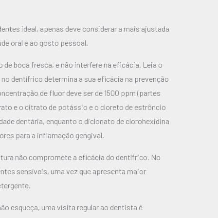
entes ideal, apenas deve considerar a mais ajustada
úde oral e ao gosto pessoal.
de boca fresca, e não interfere na eficácia. Leia o
e no dentífrico determina a sua eficácia na prevenção
concentração de
fluor deve ser de 1500 ppm (partes
trato e o citrato de potássio e o cloreto de estrôncio
dade dentária, enquanto o diclonato de clorohexidina
hores para a inflamação gengival.
extura não compromete a eficácia do dentífrico. No
dentes sensíveis, uma vez que apresenta maior
tergente.
ão esqueça, uma visita regular ao dentista é