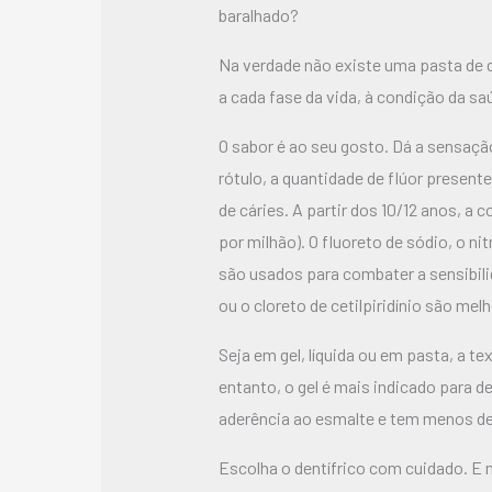
baralhado?
Na verdade não existe uma pasta de d
a cada fase da vida, à condição da sa
O sabor é ao seu gosto. Dá a sensação 
rótulo, a quantidade de flúor present
de cáries. A partir dos 10/12 anos, a 
por milhão). O fluoreto de sódio, o ni
são usados para combater a sensibili
ou o cloreto de cetilpiridínio são mel
Seja em gel, líquida ou em pasta, a t
entanto, o gel é mais indicado para 
aderência ao esmalte e tem menos de
Escolha o dentífrico com cuidado. E n