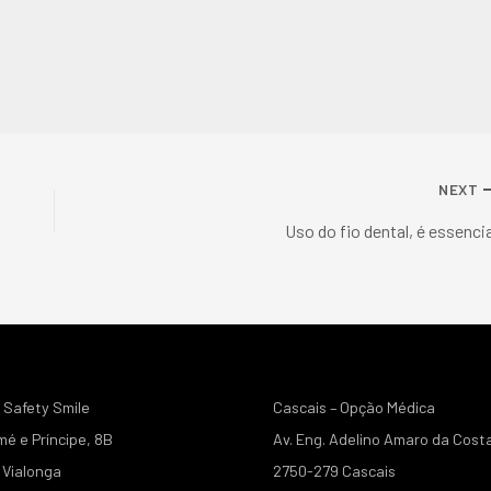
NEXT
Uso do fio dental, é essencia
 Safety Smile
Cascais – Opção Médica
mé e Príncipe, 8B
Av. Eng. Adelino Amaro da Cost
Vialonga
2750-279 Cascais