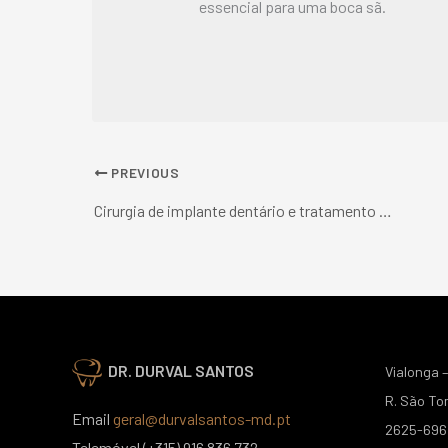
essencial para uma boca sã.
PREVIOUS
Cirurgia de implante dentário e tratamento de ozono
DR. DURVAL SANTOS
Vialonga –
R. São To
Email
geral@durvalsantos-md.pt
2625-696 
Telemóvel (+315) 916 836 732